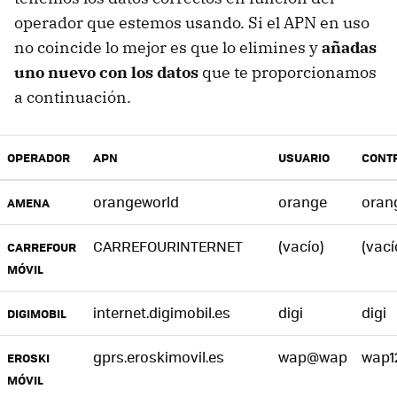
operador que estemos usando. Si el APN en uso
no coincide lo mejor es que lo elimines y
añadas
uno nuevo con los datos
que te proporcionamos
a continuación.
OPERADOR
APN
USUARIO
CONT
orangeworld
orange
oran
AMENA
CARREFOURINTERNET
(vacío)
(vací
CARREFOUR
MÓVIL
internet.digimobil.es
digi
digi
DIGIMOBIL
gprs.eroskimovil.es
wap@wap
wap1
EROSKI
MÓVIL