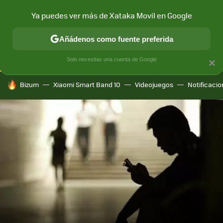
Ya puedes ver más de Xataka Movil en Google
CONECTIVIDAD
MÓVIL Y SOCIEDAD
APLICACIONES
COM
Añádenos como fuente preferida
Solo necesitas una cuenta de Google
×
HOY SE HABLA DE
Bizum
Xiaomi Smart Band 10
Videojuegos
Notificaci