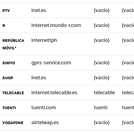
inet.es
(vacío)
(vací
PTV
internet.mundo-r.com
(vacío)
(vací
R
internettph
(vacío)
(vací
REPÚBLICA
MÓVIL*
gprs-service.com
(vacío)
(vací
SIMYO
inet.es
(vacío)
(vací
SUOP
internet.telecable.es
telecable
telec
TELECABLE
tuenti.com
tuenti
tuent
TUENTI
airtelwap.es
(vacío)
(vací
VODAFONE