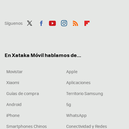
Síguenos
Twit
Fac
You
Inst
RSS
Flip
ter
ebo
tub
agr
boa
ok
e
am
rd
En Xataka Móvil hablamos de...
Movistar
Apple
Xiaomi
Aplicaciones
Guías de compra
Territorio Samsung
Android
5g
iPhone
WhatsApp
Smartphones Chinos
Conectividad y Redes