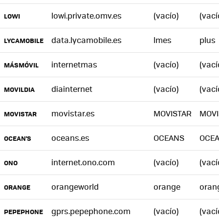
lowi.private.omv.es
(vacío)
(vací
LOWI
data.lycamobile.es
lmes
plus
LYCAMOBILE
internetmas
(vacío)
(vací
MÁSMÓVIL
diainternet
(vacío)
(vací
MOVILDIA
movistar.es
MOVISTAR
MOVI
MOVISTAR
oceans.es
OCEANS
OCE
OCEAN'S
internet.ono.com
(vacío)
(vací
ONO
orangeworld
orange
oran
ORANGE
gprs.pepephone.com
(vacío)
(vací
PEPEPHONE