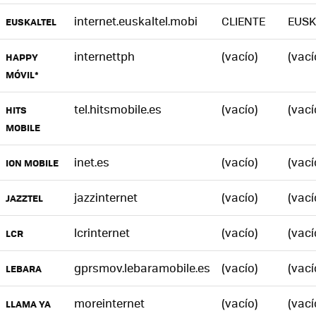
internet.euskaltel.mobi
CLIENTE
EUSK
EUSKALTEL
internettph
(vacío)
(vací
HAPPY
MÓVIL*
tel.hitsmobile.es
(vacío)
(vací
HITS
MOBILE
inet.es
(vacío)
(vací
ION MOBILE
jazzinternet
(vacío)
(vací
JAZZTEL
lcrinternet
(vacío)
(vací
LCR
gprsmov.lebaramobile.es
(vacío)
(vací
LEBARA
moreinternet
(vacío)
(vací
LLAMA YA