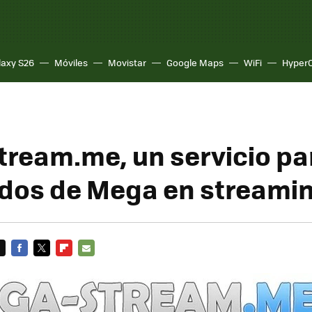
laxy S26
Móviles
Movistar
Google Maps
WiFi
Hyper
ream.me, un servicio pa
dos de Mega en streami
FACEBOOK
TWITTER
FLIPBOARD
E-
MAIL