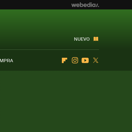
NUEVO
OMPRA
Flipboard
Instagram
Youtube
Twitter