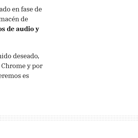
ado en fase de
almacén de
s de audio y
enido deseado,
o Chrome y por
ueremos es