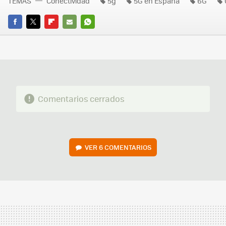
TEMAS
Conectividad
5g
5G en España
6G
FACEBOOK
TWITTER
FLIPBOARD
E-
WHATSAPP
MAIL
Comentarios cerrados
VER
6 COMENTARIOS