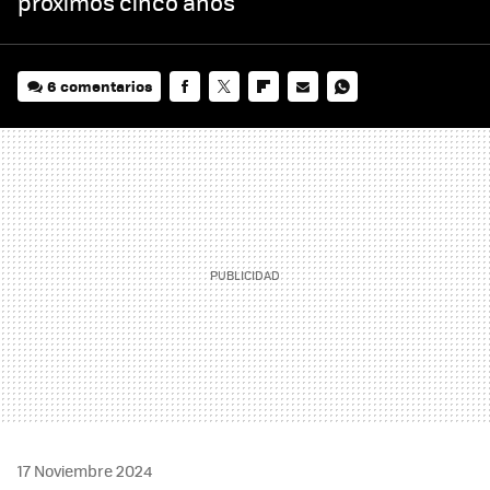
próximos cinco años
6 comentarios
FACEBOOK
TWITTER
FLIPBOARD
E-
WHATSAPP
MAIL
17 Noviembre 2024