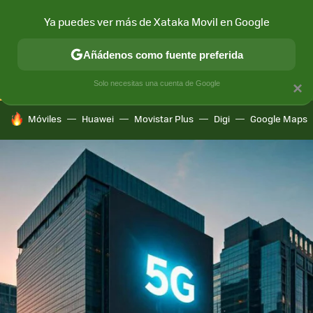
Ya puedes ver más de Xataka Movil en Google
CONECTIVIDAD
MÓVIL Y SOCIEDAD
APLICACIONES
COM
Añádenos como fuente preferida
Solo necesitas una cuenta de Google
×
HOY SE HABLA DE
Móviles
Huawei
Movistar Plus
Digi
Google Maps