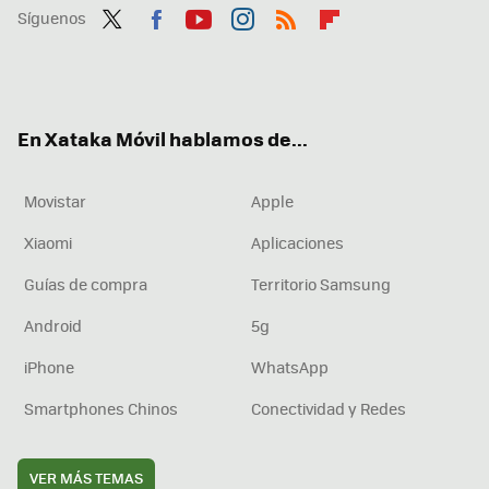
Síguenos
Twit
Fac
You
Inst
RSS
Flip
ter
ebo
tub
agr
boa
ok
e
am
rd
En Xataka Móvil hablamos de...
Movistar
Apple
Xiaomi
Aplicaciones
Guías de compra
Territorio Samsung
Android
5g
iPhone
WhatsApp
Smartphones Chinos
Conectividad y Redes
VER MÁS TEMAS