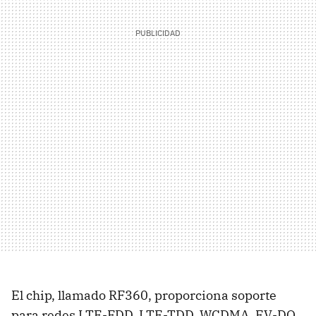
El chip, llamado RF360, proporciona soporte
para redes LTE-FDD, LTE-TDD, WCDMA, EV-DO,