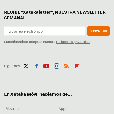
RECIBE "Xatakaletter", NUESTRA NEWSLETTER
SEMANAL
SUSCRIBIR
Suscribiéndote aceptas nuestra
política de privacidad
Síguenos
Twit
Fac
You
Inst
RSS
Flip
ter
ebo
tub
agr
boa
ok
e
am
rd
En Xataka Móvil hablamos de...
Movistar
Apple