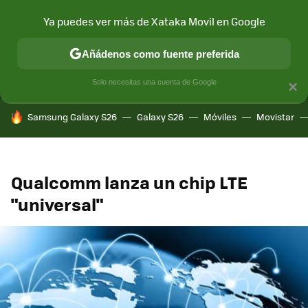
Ya puedes ver más de Xataka Movil en Google
MENÚ
NUEVO
Añádenos como fuente preferida
CONECTIVIDAD
MÓVIL Y SOCIEDAD
APLICACIONES
COM
Solo necesitas una cuenta de Google
×
HOY SE HABLA DE
Samsung Galaxy S26
Galaxy S26
Móviles
Movistar
Qualcomm lanza un chip LTE
"universal"