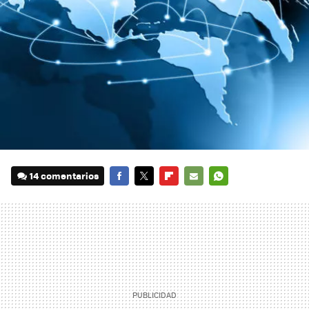
14 comentarios
FACEBOOK
TWITTER
FLIPBOARD
E-
WHATSAPP
MAIL