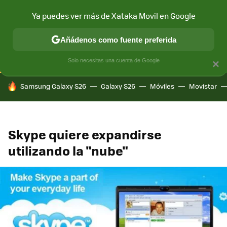
Ya puedes ver más de Xataka Movil en Google
CONECTIVIDAD
MÓVIL Y SOCIEDAD
APLICACIONES
COM
Añádenos como fuente preferida
Solo necesitas una cuenta de Google
×
HOY SE HABLA DE
Samsung Galaxy S26
Galaxy S26
Móviles
Movistar
Skype quiere expandirse
utilizando la "nube"