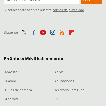
Suscribiéndote aceptas nuestra
política de privacidad
Síguenos
Twit
Fac
You
Inst
RSS
Flip
ter
ebo
tub
agr
boa
ok
e
am
rd
En Xataka Móvil hablamos de...
Movistar
Apple
Xiaomi
Aplicaciones
Guías de compra
Territorio Samsung
Android
5g