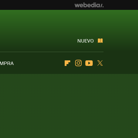
NUEVO
OMPRA
Flipboard
Instagram
Youtube
Twitter