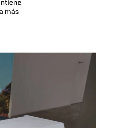
antiene
iva más