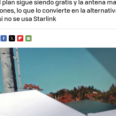
l plan sigue siendo gratis y la antena m
ones, lo que lo convierte en la alternat
i no se usa Starlink
FACEBOOK
TWITTER
FLIPBOARD
E-
MAIL