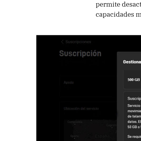
permite desact
capacidades m