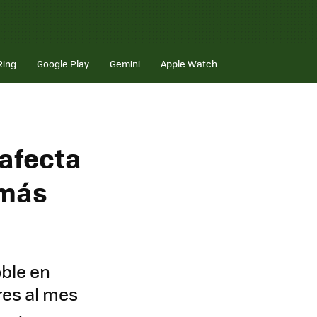
Ring
Google Play
Gemini
Apple Watch
 afecta
 más
oble en
ares al mes