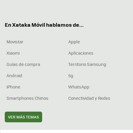
Twit
Fac
You
Inst
RSS
Flip
ter
ebo
tub
agr
boa
ok
e
am
rd
En Xataka Móvil hablamos de...
Movistar
Apple
Xiaomi
Aplicaciones
Guías de compra
Territorio Samsung
Android
5g
iPhone
WhatsApp
Smartphones Chinos
Conectividad y Redes
VER MÁS TEMAS