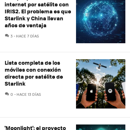
internet por satélite con
IRIS2. El problema es que
Starlink y China llevan
años de ventaja
COMENTARIOS
3
HACE 7 DÍAS
Lista completa de los
móviles con conexión
directa por satélite de
Starlink
COMENTARIOS
0
HACE 13 DÍAS
'Moonlight': el proyecto