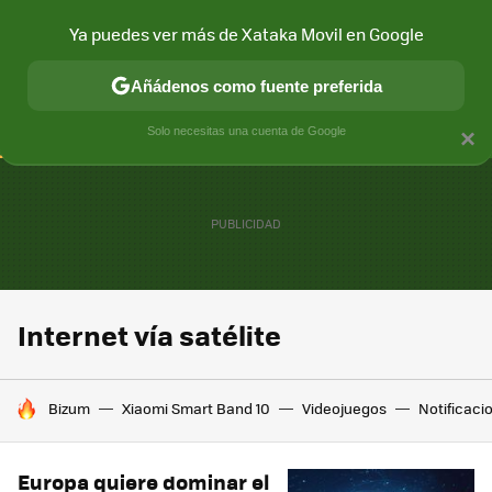
Ya puedes ver más de Xataka Movil en Google
CONECTIVIDAD
MÓVIL Y SOCIEDAD
APLICACIONES
COM
Añádenos como fuente preferida
Solo necesitas una cuenta de Google
×
Internet vía satélite
HOY SE HABLA DE
Bizum
Xiaomi Smart Band 10
Videojuegos
Notificaci
Europa quiere dominar el