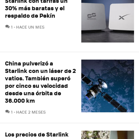
Starlink con tarifas un
30% más baratas y el
respaldo de Pekín
COMENTARIOS
1
HACE UN MES
China pulverizó a
Starlink con un láser de 2
vatios. También superó
por cinco su velocidad
desde una órbita de
36.000 km
COMENTARIOS
1
HACE 2 MESES
Los precios de Starlink