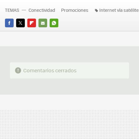
TEMAS
Conectividad
Promociones
Internet vía satélite
FACEBOOK
TWITTER
FLIPBOARD
E-
WHATSAPP
MAIL
Comentarios cerrados