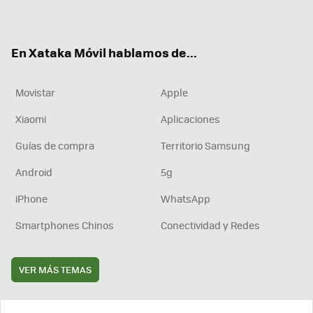
ter
ebo
tub
agr
boa
ok
e
am
rd
En Xataka Móvil hablamos de...
Movistar
Apple
Xiaomi
Aplicaciones
Guías de compra
Territorio Samsung
Android
5g
iPhone
WhatsApp
Smartphones Chinos
Conectividad y Redes
VER MÁS TEMAS