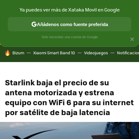
Ya puedes ver más de Xataka Movil en Google
CONECTIVIDAD
MÓVIL Y SOCIEDAD
APLICACIONES
COM
Añádenos como fuente preferida
Solo necesitas una cuenta de Google
×
HOY SE HABLA DE
Bizum
Xiaomi Smart Band 10
Videojuegos
Notificaci
Starlink baja el precio de su
antena motorizada y estrena
equipo con WiFi 6 para su internet
por satélite de baja latencia