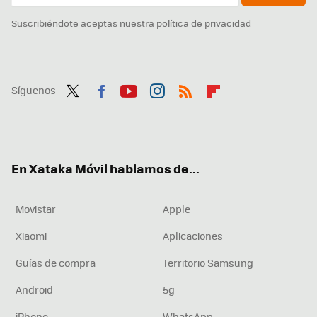
Suscribiéndote aceptas nuestra
política de privacidad
Síguenos
Twit
Fac
You
Inst
RSS
Flip
ter
ebo
tub
agr
boa
ok
e
am
rd
En Xataka Móvil hablamos de...
Movistar
Apple
Xiaomi
Aplicaciones
Guías de compra
Territorio Samsung
Android
5g
iPhone
WhatsApp