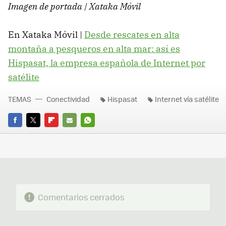
Imagen de portada | Xataka Móvil
En Xataka Móvil |
Desde rescates en alta
montaña a pesqueros en alta mar: así es
Hispasat, la empresa española de Internet por
satélite
TEMAS
Conectividad
Hispasat
Internet vía satélite
FACEBOOK
TWITTER
FLIPBOARD
E-
WHATSAPP
MAIL
Comentarios cerrados