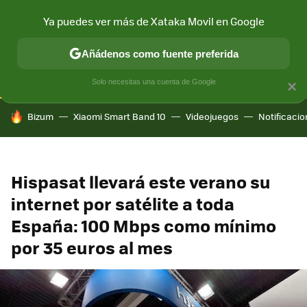
Ya puedes ver más de Xataka Movil en Google
CONECTIVIDAD
MÓVIL Y SOCIEDAD
APLICACIONES
COM
Añádenos como fuente preferida
Solo necesitas una cuenta de Google
×
HOY SE HABLA DE
Bizum
Xiaomi Smart Band 10
Videojuegos
Notificaci
Hispasat llevará este verano su
internet por satélite a toda
España: 100 Mbps como mínimo
por 35 euros al mes