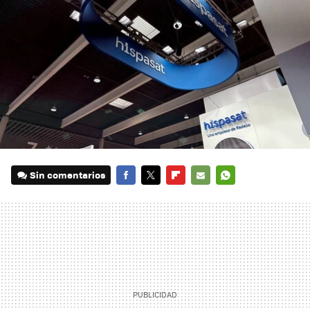
Sin comentarios
FACEBOOK
TWITTER
FLIPBOARD
E-
WHATSAPP
MAIL