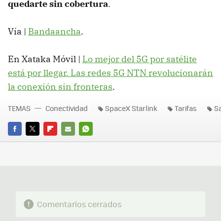
quedarte sin cobertura
.
Vía |
Bandaancha
.
En Xataka Móvil |
Lo mejor del 5G por satélite
está por llegar. Las redes
5G NTN
revolucionarán
la conexión sin fronteras
.
TEMAS
Conectividad
SpaceX Starlink
Tarifas
Sa
FACEBOOK
TWITTER
FLIPBOARD
E-
WHATSAPP
MAIL
Comentarios cerrados