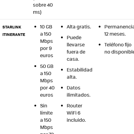
sobre 40
ms)
10 GB
Alta gratis.
Permanenci
STARLINK
a 150
12 meses.
ITINERANTE
Puede
Mbps
llevarse
Teléfono fijo
por 9
fuera de
no disponibl
euros
casa.
50 GB
Estabilidad
a 150
alta.
Mbps
por 40
Datos
euros
ilimitados.
Sin
Router
límite
WiFi 6
a 150
incluido.
Mbps