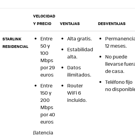
VELOCIDAD
Y PRECIO
VENTAJAS
DESVENTAJAS
Entre
Alta gratis.
Permanenci
STARLINK
50 y
12 meses.
RESIDENCIAL
Estabilidad
100
alta.
No puede
Mbps
llevarse fuer
por 29
Datos
de casa.
euros
ilimitados.
Teléfono fijo
Entre
Router
no disponibl
150 y
WiFi 6
200
incluido.
Mbps
por 40
euros
(latencia