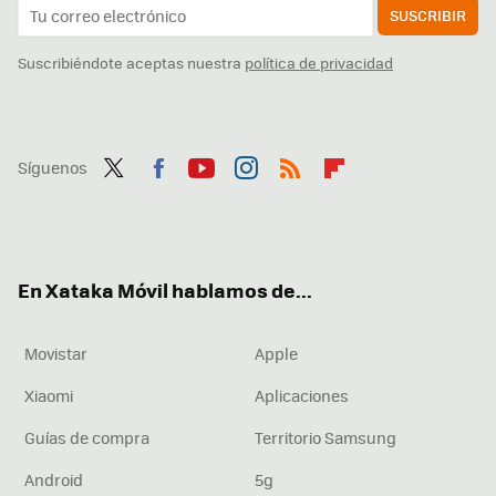
SUSCRIBIR
Suscribiéndote aceptas nuestra
política de privacidad
Síguenos
Twit
Fac
You
Inst
RSS
Flip
ter
ebo
tub
agr
boa
ok
e
am
rd
En Xataka Móvil hablamos de...
Movistar
Apple
Xiaomi
Aplicaciones
Guías de compra
Territorio Samsung
Android
5g