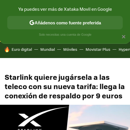
Ya puedes ver más de Xataka Movil en Google
CONECTIVIDAD
MÓVIL Y SOCIEDAD
APLICACIONES
COM
Añádenos como fuente preferida
Solo necesitas una cuenta de Google
×
HOY SE HABLA DE
Euro digital
Mundial
Móviles
Movistar Plus
Hyper
Starlink quiere jugársela a las
teleco con su nueva tarifa: llega la
conexión de respaldo por 9 euros