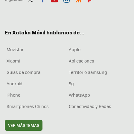
Twit
Fac
You
Inst
RSS
Flip
ter
ebo
tub
agr
boa
ok
e
am
rd
En Xataka Móvil hablamos de...
Movistar
Apple
Xiaomi
Aplicaciones
Guías de compra
Territorio Samsung
Android
5g
iPhone
WhatsApp
Smartphones Chinos
Conectividad y Redes
VER MÁS TEMAS