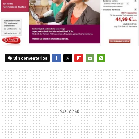
Sin comentarios
FACEBOOK
TWITTER
FLIPBOARD
E-
WHATSAPP
MAIL