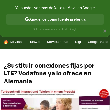
Ya puedes ver más de Xataka Movil en Google
CONECTIVIDAD
MÓVIL Y SOCIEDAD
APLICACIONES
COM
Añádenos como fuente preferida
Solo necesitas una cuenta de Google
×
HOY SE HABLA DE
Móviles
Huawei
Movistar Plus
Digi
Google Maps
¿Sustituir conexiones fijas por
LTE? Vodafone ya lo ofrece en
Alemania