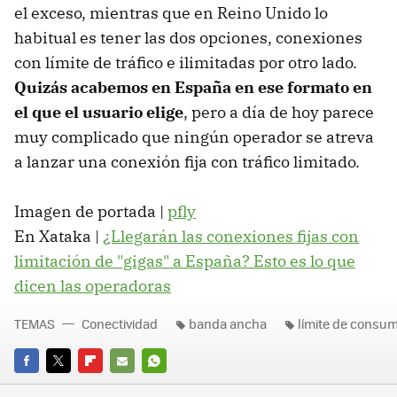
el exceso, mientras que en Reino Unido lo
habitual es tener las dos opciones, conexiones
con límite de tráfico e ilimitadas por otro lado.
Quizás acabemos en España en ese formato en
el que el usuario elige
, pero a día de hoy parece
muy complicado que ningún operador se atreva
a lanzar una conexión fija con tráfico limitado.
Imagen de portada |
pfly
En Xataka |
¿Llegarán las conexiones fijas con
limitación de "gigas" a España? Esto es lo que
dicen las operadoras
TEMAS
Conectividad
banda ancha
límite de consu
FACEBOOK
TWITTER
FLIPBOARD
E-
WHATSAPP