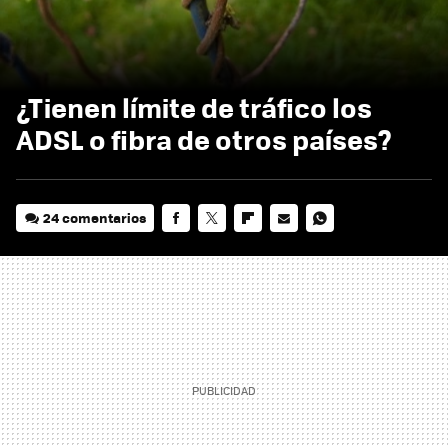
¿Tienen límite de tráfico los
ADSL o fibra de otros países?
24 comentarios
FACEBOOK
TWITTER
FLIPBOARD
E-
WHATSAPP
MAIL