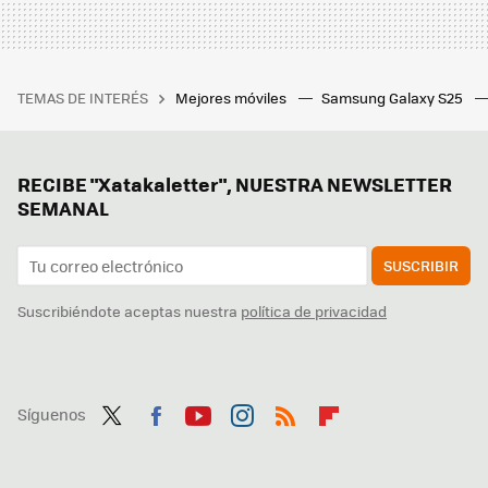
TEMAS DE INTERÉS
Mejores móviles
Samsung Galaxy S25
RECIBE "Xatakaletter", NUESTRA NEWSLETTER
SEMANAL
SUSCRIBIR
Suscribiéndote aceptas nuestra
política de privacidad
Síguenos
Twit
Fac
You
Inst
RSS
Flip
ter
ebo
tub
agr
boa