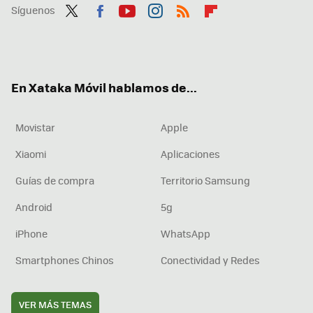
Síguenos
Twit
Fac
You
Inst
RSS
Flip
ter
ebo
tub
agr
boa
ok
e
am
rd
En Xataka Móvil hablamos de...
Movistar
Apple
Xiaomi
Aplicaciones
Guías de compra
Territorio Samsung
Android
5g
iPhone
WhatsApp
Smartphones Chinos
Conectividad y Redes
VER MÁS TEMAS