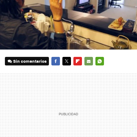
Sin comentarios
FACEBOOK
TWITTER
FLIPBOARD
E-
WHATSAPP
MAIL