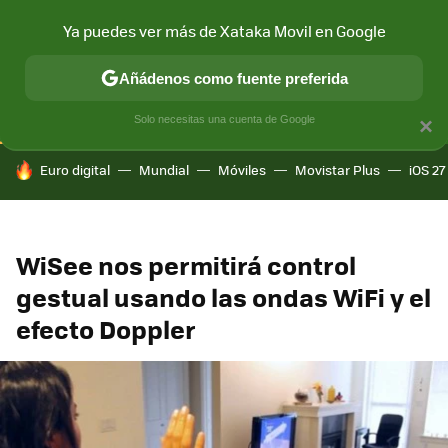
Ya puedes ver más de Xataka Movil en Google
CONECTIVIDAD
MÓVIL Y SOCIEDAD
APLICACIONES
COM
Añádenos como fuente preferida
Solo necesitas una cuenta de Google
×
HOY SE HABLA DE
Euro digital
Mundial
Móviles
Movistar Plus
iOS 27
WiSee nos permitirá control
gestual usando las ondas WiFi y el
efecto Doppler