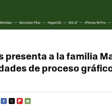
Móviles
Movistar Plus
HyperOS
iOS 27
iPhone 18 Pro
 presenta a la familia Ma
idades de proceso gráfico
FACEBOOK
TWITTER
FLIPBOARD
E-