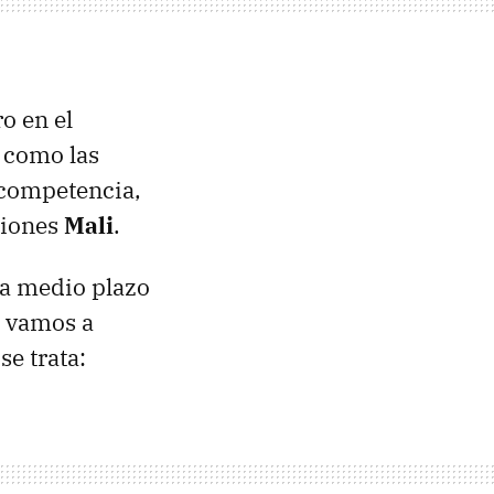
o en el
, como las
 competencia,
ciones
Mali
.
a medio plazo
e vamos a
e trata: