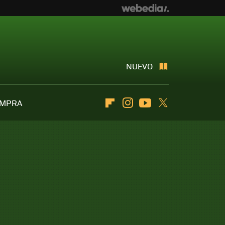
NUEVO
OMPRA
Flipboard
Instagram
Youtube
Twitter