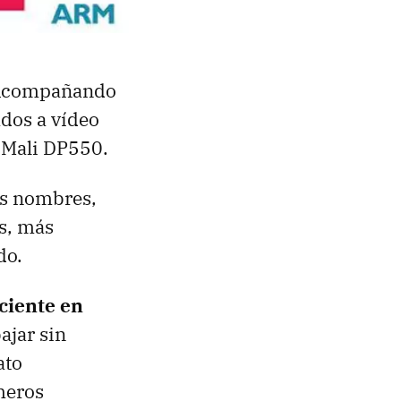
Acompañando
ados a vídeo
P Mali DP550.
sus nombres,
s, más
do.
ciente en
ajar sin
ato
meros