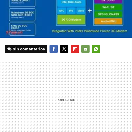
Sin comentarios
FACEBOOK
TWITTER
FLIPBOARD
E-
WHATSAPP
MAIL