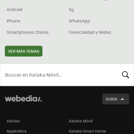
Android
5g
iPhone
WhatsApp
Smartphones Chinos
Conectividad y Redes
VER MÁS TEMAS
BUSCA
SUBIR
Xataka
Xataka Móvil
Applesfera
Xataka Smart Home