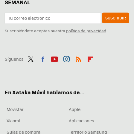
SEMANAL
SUSCRIBIR
Suscribiéndote aceptas nuestra
política de privacidad
Síguenos
Twit
Fac
You
Inst
RSS
Flip
ter
ebo
tub
agr
boa
ok
e
am
rd
En Xataka Móvil hablamos de...
Movistar
Apple
Xiaomi
Aplicaciones
Guías de compra
Territorio Samsung