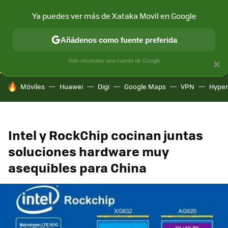
Ya puedes ver más de Xataka Movil en Google
CONECTIVIDAD
MÓVIL Y SOCIEDAD
APLICACIONES
COM
Añádenos como fuente preferida
Solo necesitas una cuenta de Google
×
HOY SE HABLA DE
Móviles
Huawei
Digi
Google Maps
VPN
Hype
Intel y RockChip cocinan juntas
soluciones hardware muy
asequibles para China