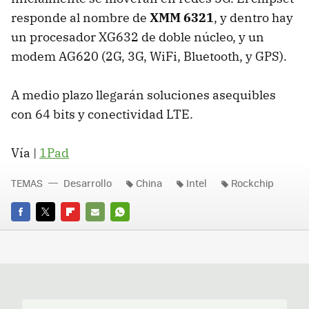
responde al nombre de
XMM 6321
, y dentro hay
un procesador XG632 de doble núcleo, y un
modem AG620 (2G, 3G, WiFi, Bluetooth, y GPS).
A medio plazo llegarán soluciones asequibles
con 64 bits y conectividad LTE.
Vía |
1Pad
TEMAS
Desarrollo
China
Intel
Rockchip
FACEBOOK
TWITTER
FLIPBOARD
E-
WHATSAPP
MAIL