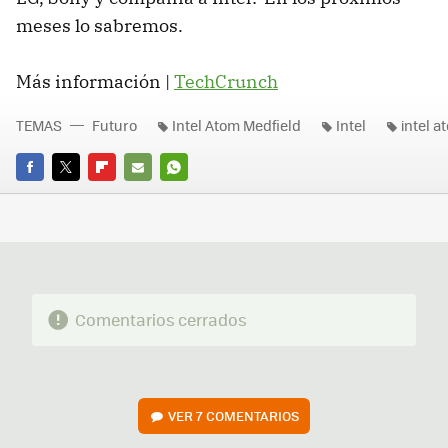
meses lo sabremos.
Más información |
TechCrunch
TEMAS
Futuro
Intel Atom Medfield
Intel
intel a
FACEBOOK
TWITTER
FLIPBOARD
E-
WHATSAPP
MAIL
Comentarios cerrados
VER
7 COMENTARIOS