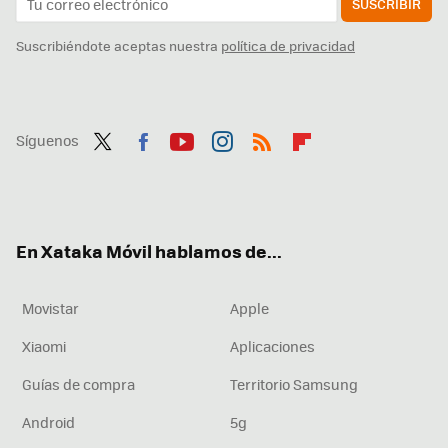
SUSCRIBIR
Suscribiéndote aceptas nuestra
política de privacidad
Síguenos
Twit
Fac
You
Inst
RSS
Flip
ter
ebo
tub
agr
boa
ok
e
am
rd
En Xataka Móvil hablamos de...
Movistar
Apple
Xiaomi
Aplicaciones
Guías de compra
Territorio Samsung
Android
5g