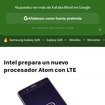
Ya puedes ver más de Xataka Movil en Google
CONECTIVIDAD
MÓVIL Y SOCIEDAD
APLICACIONES
COM
Añádenos como fuente preferida
Solo necesitas una cuenta de Google
×
HOY SE HABLA DE
Samsung Galaxy S26
Galaxy S26
Móviles
Movistar
Intel prepara un nuevo
procesador Atom con LTE