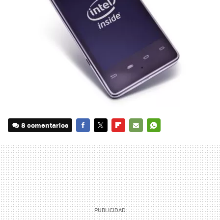
8 comentarios
FACEBOOK
TWITTER
FLIPBOARD
E-
WHATSAPP
MAIL