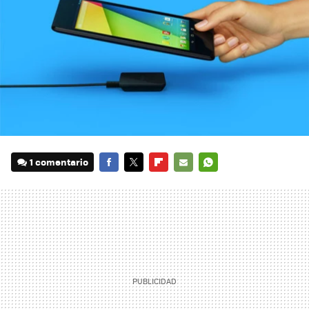
1 comentario
FACEBOOK
TWITTER
FLIPBOARD
E-
WHATSAPP
MAIL