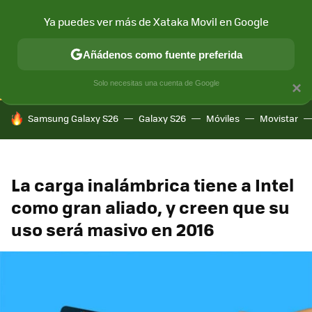
Ya puedes ver más de Xataka Movil en Google
CONECTIVIDAD
MÓVIL Y SOCIEDAD
APLICACIONES
COM
Añádenos como fuente preferida
Solo necesitas una cuenta de Google
×
HOY SE HABLA DE
Samsung Galaxy S26
Galaxy S26
Móviles
Movistar
La carga inalámbrica tiene a Intel
como gran aliado, y creen que su
uso será masivo en 2016