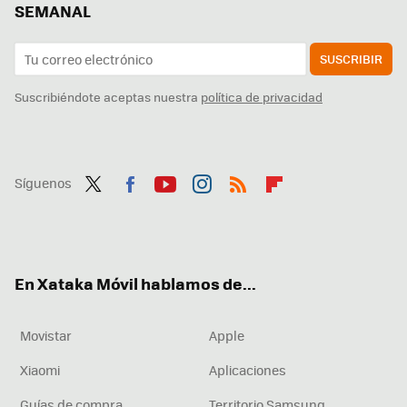
SEMANAL
SUSCRIBIR
Suscribiéndote aceptas nuestra
política de privacidad
Síguenos
Twit
Fac
You
Inst
RSS
Flip
ter
ebo
tub
agr
boa
ok
e
am
rd
En Xataka Móvil hablamos de...
Movistar
Apple
Xiaomi
Aplicaciones
Guías de compra
Territorio Samsung