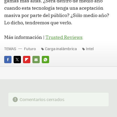
gamas más altas. ¿Será dentro de medio año
cuando esta tecnología tenga una aceptación
masiva por parte del público? ¿Sólo medio año?
Lo dicho, tendremos que verlo.
Más información |
Trusted Reviews
TEMAS
Futuro
Carga inalámbrica
Intel
FACEBOOK
TWITTER
FLIPBOARD
E-
WHATSAPP
MAIL
Comentarios cerrados