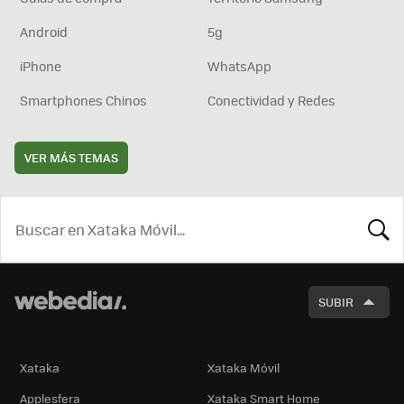
Android
5g
iPhone
WhatsApp
Smartphones Chinos
Conectividad y Redes
VER MÁS TEMAS
BUSCA
SUBIR
Xataka
Xataka Móvil
Applesfera
Xataka Smart Home