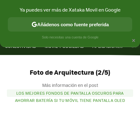
Ya puedes ver más de Xataka Movil en Google
Añádenos como fuente preferida
MENÚ
NUEVO
×
Solo necesitas una cuenta de Google
CONECTIVIDAD
MÓVIL Y SOCIEDAD
APLICACIONES
COM
Foto de Arquitectura (2/5)
Más información en el post
LOS MEJORES FONDOS DE PANTALLA OSCUROS PARA
AHORRAR BATERÍA SI TU MÓVIL TIENE PANTALLA OLED