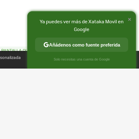
×
Ya puedes ver más de Xataka Movil en
Google
Añádenos como fuente preferida
 PANTALLA OLED
Compartir
rsonalizada
×
FACEBOOK
X
E-
Solo necesitas una cuenta de Google
MAIL