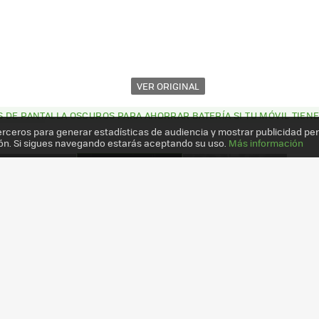
VER ORIGINAL
 DE PANTALLA OSCUROS PARA AHORRAR BATERÍA SI TU MÓVIL TIENE
erceros para generar estadísticas de audiencia y mostrar publicidad pe
ón. Si sigues navegando estarás aceptando su uso.
Más información