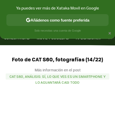
Ya puedes ver más de Xataka Movil en Google
Añádenos como fuente preferida
MENÚ
NUEVO
×
Solo necesitas una cuenta de Google
CONECTIVIDAD
MÓVIL Y SOCIEDAD
APLICACIONES
COM
Foto de CAT S60, fotografías (14/22)
Más información en el post
CAT S60, ANÁLISIS: SÍ, LO QUE VES ES UN SMARTPHONE Y
LO AGUANTARÁ CASI TODO