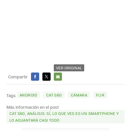
VER ORIGINAL
Compartir
FACEBOOK
X
E-
MAIL
ANDROID
CAT S60
CÁMARA
FLIR
Tags
Más información en el post
CAT S60, ANÁLISIS: SÍ, LO QUE VES ES UN SMARTPHONE Y
LO AGUANTARÁ CASI TODO