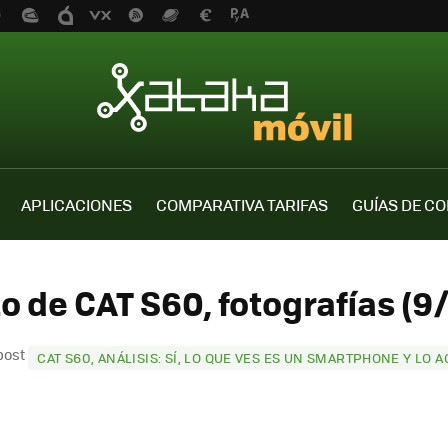
APLICACIONES
COMPARATIVA TARIFAS
GUÍAS DE C
o de CAT S60, fotografías (9
post
CAT S60, ANÁLISIS: SÍ, LO QUE VES ES UN SMARTPHONE Y LO 