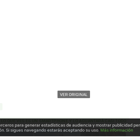
VER ORIGINAL
SÍ, LO QUE VES ES UN SMARTPHONE Y LO AGUANTARÁ CASI TODO
erceros para generar estadísticas de audiencia y mostrar publicidad pe
ón. Si sigues navegando estarás aceptando su uso.
Más información