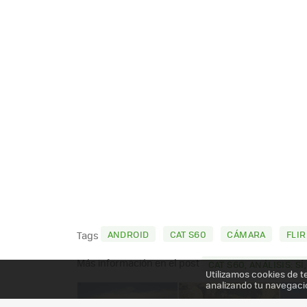
ANDROID
CAT S60
CÁMARA
FLIR
Tags
Más información en el post
CAT S60, ANÁLISIS: 
Utilizamos cookies de t
analizando tu navegaci