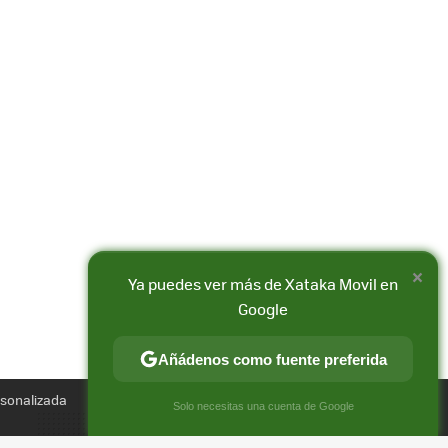
×
Ya puedes ver más de Xataka Movil en
Google
Compartir
Añádenos como fuente preferida
FACEBOOK
X
E-
MAIL
rsonalizada
×
Solo necesitas una cuenta de Google