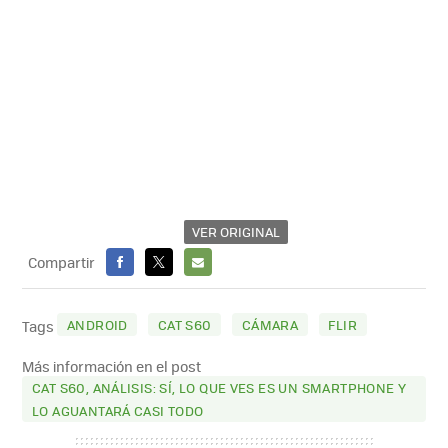
VER ORIGINAL
Compartir
FACEBOOK
X
E-
MAIL
ANDROID
CAT S60
CÁMARA
FLIR
Tags
Más información en el post
CAT S60, ANÁLISIS: SÍ, LO QUE VES ES UN SMARTPHONE Y
LO AGUANTARÁ CASI TODO