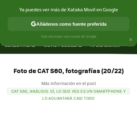
Ya puedes ver más de Xataka Movil en Google
Añádenos como fuente preferida
MENÚ
NUEVO
×
Solo necesitas una cuenta de Google
CONECTIVIDAD
MÓVIL Y SOCIEDAD
APLICACIONES
COM
Foto de CAT S60, fotografías (20/22)
Más información en el post
CAT S60, ANÁLISIS: SÍ, LO QUE VES ES UN SMARTPHONE Y
LO AGUANTARÁ CASI TODO