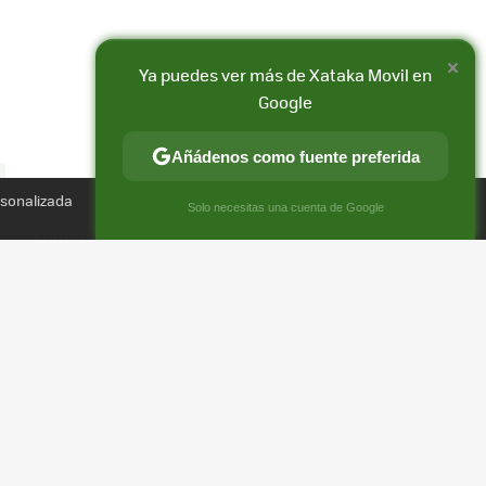
×
Ya puedes ver más de Xataka Movil en
Google
Añádenos como fuente preferida
Compartir
rsonalizada
×
FACEBOOK
X
E-
Solo necesitas una cuenta de Google
MAIL