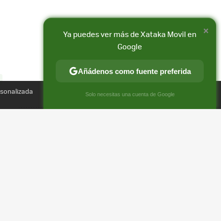
×
Ya puedes ver más de Xataka Movil en
Google
Añádenos como fuente preferida
Compartir
rsonalizada
×
FACEBOOK
X
E-
Solo necesitas una cuenta de Google
MAIL