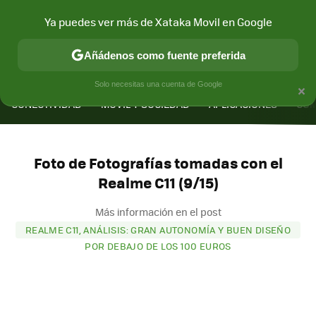
Ya puedes ver más de Xataka Movil en Google
Añádenos como fuente preferida
MENÚ
NUEVO
×
Solo necesitas una cuenta de Google
CONECTIVIDAD
MÓVIL Y SOCIEDAD
APLICACIONES
COM
Foto de Fotografías tomadas con el
Realme C11 (9/15)
Más información en el post
REALME C11, ANÁLISIS: GRAN AUTONOMÍA Y BUEN DISEÑO
POR DEBAJO DE LOS 100 EUROS