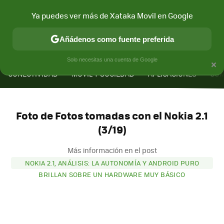
Ya puedes ver más de Xataka Movil en Google
Añádenos como fuente preferida
MENÚ
NUEVO
×
Solo necesitas una cuenta de Google
CONECTIVIDAD
MÓVIL Y SOCIEDAD
APLICACIONES
COM
Foto de Fotos tomadas con el Nokia 2.1
(3/19)
Más información en el post
NOKIA 2.1, ANÁLISIS: LA AUTONOMÍA Y ANDROID PURO
BRILLAN SOBRE UN HARDWARE MUY BÁSICO