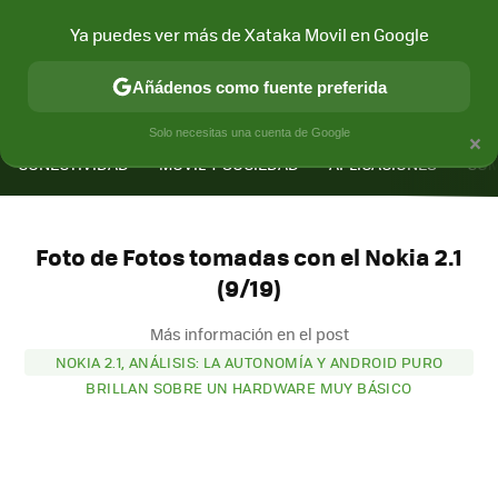
Ya puedes ver más de Xataka Movil en Google
Añádenos como fuente preferida
MENÚ
NUEVO
×
Solo necesitas una cuenta de Google
CONECTIVIDAD
MÓVIL Y SOCIEDAD
APLICACIONES
COM
Foto de Fotos tomadas con el Nokia 2.1
(9/19)
Más información en el post
NOKIA 2.1, ANÁLISIS: LA AUTONOMÍA Y ANDROID PURO
BRILLAN SOBRE UN HARDWARE MUY BÁSICO