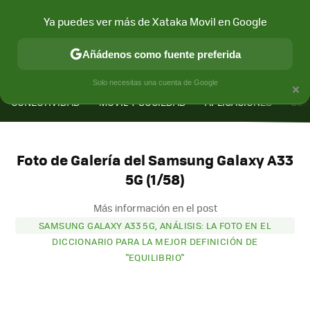
Ya puedes ver más de Xataka Movil en Google
Añádenos como fuente preferida
MENÚ
NUEVO
×
Solo necesitas una cuenta de Google
CONECTIVIDAD
MÓVIL Y SOCIEDAD
APLICACIONES
COM
Foto de Galería del Samsung Galaxy A33
5G (1/58)
Más información en el post
SAMSUNG GALAXY A33 5G, ANÁLISIS: LA FOTO EN EL
DICCIONARIO PARA LA MEJOR DEFINICIÓN DE
"EQUILIBRIO"