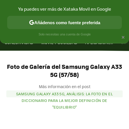
Ya puedes ver más de Xataka Movil en Google
Añádenos como fuente preferida
MENÚ
NUEVO
×
Solo necesitas una cuenta de Google
CONECTIVIDAD
MÓVIL Y SOCIEDAD
APLICACIONES
COM
Foto de Galería del Samsung Galaxy A33
5G (57/58)
Más información en el post
SAMSUNG GALAXY A33 5G, ANÁLISIS: LA FOTO EN EL
DICCIONARIO PARA LA MEJOR DEFINICIÓN DE
"EQUILIBRIO"