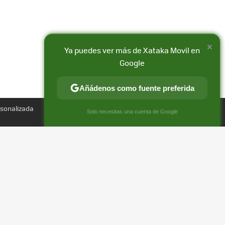
×
Ya puedes ver más de Xataka Movil en
Google
Añádenos como fuente preferida
Compartir
rsonalizada
FACEBOOK
X
E-
×
Solo necesitas una cuenta de Google
MAIL