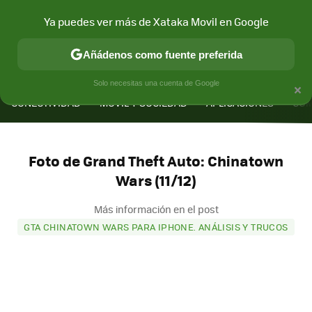
Ya puedes ver más de Xataka Movil en Google
Añádenos como fuente preferida
MENÚ
NUEVO
×
Solo necesitas una cuenta de Google
CONECTIVIDAD
MÓVIL Y SOCIEDAD
APLICACIONES
COM
Foto de Grand Theft Auto: Chinatown
Wars (11/12)
Más información en el post
GTA CHINATOWN WARS PARA IPHONE. ANÁLISIS Y TRUCOS