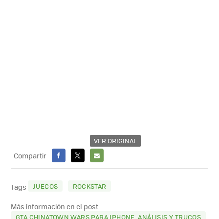
VER ORIGINAL
Compartir
FACEBOOK
X
E-
MAIL
JUEGOS
ROCKSTAR
Tags
Más información en el post
GTA CHINATOWN WARS PARA IPHONE. ANÁLISIS Y TRUCOS