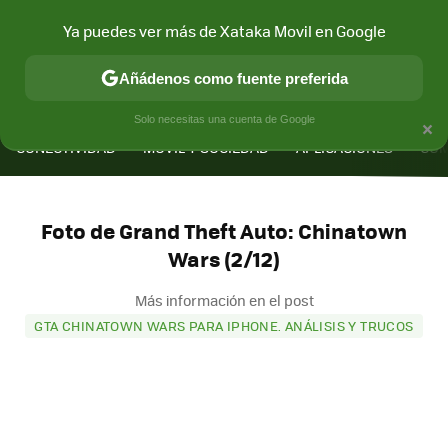
Ya puedes ver más de Xataka Movil en Google
Añádenos como fuente preferida
MENÚ
NUEVO
×
Solo necesitas una cuenta de Google
CONECTIVIDAD
MÓVIL Y SOCIEDAD
APLICACIONES
COM
Foto de Grand Theft Auto: Chinatown
Wars (2/12)
Más información en el post
GTA CHINATOWN WARS PARA IPHONE. ANÁLISIS Y TRUCOS