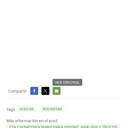
VER ORIGINAL
Compartir
FACEBOOK
X
E-
MAIL
JUEGOS
ROCKSTAR
Tags
Más información en el post
GTA CHINATOWN WARS PARA IPHONE. ANÁLISIS Y TRUCOS