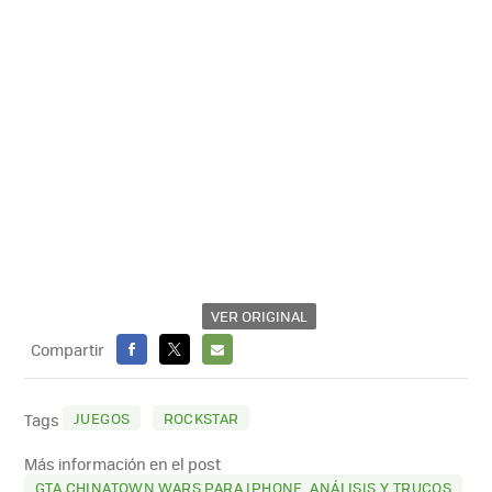
VER ORIGINAL
Compartir
FACEBOOK
X
E-
MAIL
JUEGOS
ROCKSTAR
Tags
Más información en el post
GTA CHINATOWN WARS PARA IPHONE. ANÁLISIS Y TRUCOS