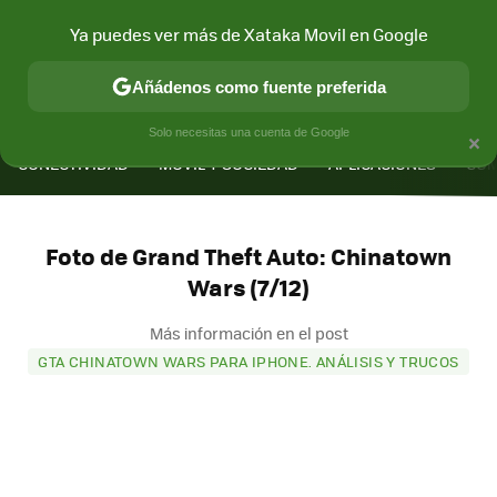
Ya puedes ver más de Xataka Movil en Google
Añádenos como fuente preferida
MENÚ
NUEVO
×
Solo necesitas una cuenta de Google
CONECTIVIDAD
MÓVIL Y SOCIEDAD
APLICACIONES
COM
Foto de Grand Theft Auto: Chinatown
Wars (7/12)
Más información en el post
GTA CHINATOWN WARS PARA IPHONE. ANÁLISIS Y TRUCOS