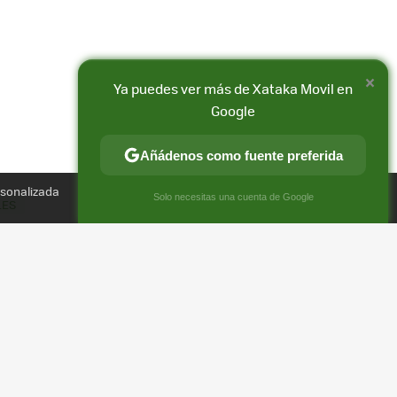
×
Ya puedes ver más de Xataka Movil en
Google
Añádenos como fuente preferida
Compartir
rsonalizada
FACEBOOK
X
E-
×
Solo necesitas una cuenta de Google
LES
MAIL