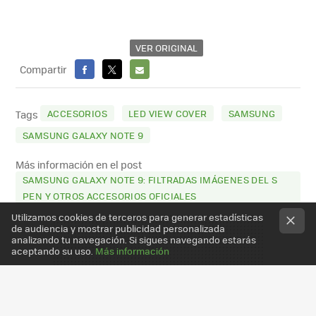
VER ORIGINAL
Compartir
FACEBOOK
X
E-
MAIL
ACCESORIOS
LED VIEW COVER
SAMSUNG
Tags
SAMSUNG GALAXY NOTE 9
Más información en el post
SAMSUNG GALAXY NOTE 9: FILTRADAS IMÁGENES DEL S
PEN Y OTROS ACCESORIOS OFICIALES
Utilizamos cookies de terceros para generar estadísticas
de audiencia y mostrar publicidad personalizada
analizando tu navegación. Si sigues navegando estarás
aceptando su uso.
Más información