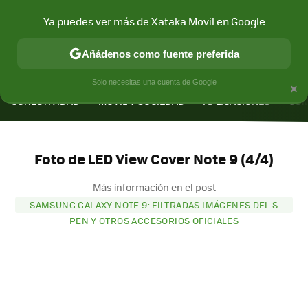
Ya puedes ver más de Xataka Movil en Google
Añádenos como fuente preferida
MENÚ
NUEVO
×
Solo necesitas una cuenta de Google
CONECTIVIDAD
MÓVIL Y SOCIEDAD
APLICACIONES
COM
Foto de LED View Cover Note 9 (4/4)
Más información en el post
SAMSUNG GALAXY NOTE 9: FILTRADAS IMÁGENES DEL S
PEN Y OTROS ACCESORIOS OFICIALES