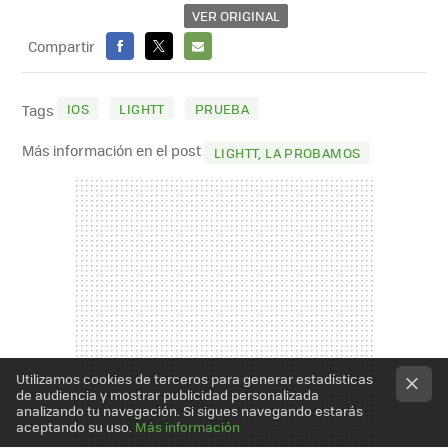
VER ORIGINAL
Compartir
FACEBOOK
X
E-
MAIL
IOS
LIGHTT
PRUEBA
Tags
Más información en el post
LIGHTT, LA PROBAMOS
Utilizamos cookies de terceros para generar estadísticas
de audiencia y mostrar publicidad personalizada
analizando tu navegación. Si sigues navegando estarás
aceptando su uso.
Más información