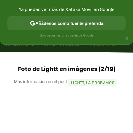
Ya puedes ver más de Xataka Movil en Google
Añádenos como fuente preferida
MENÚ
NUEVO
×
Solo necesitas una cuenta de Google
CONECTIVIDAD
MÓVIL Y SOCIEDAD
APLICACIONES
COM
Foto de Lightt en imágenes (2/19)
Más información en el post
LIGHTT, LA PROBAMOS