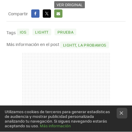
VER ORIGINAL
Compartir
FACEBOOK
X
E-
MAIL
IOS
LIGHTT
PRUEBA
Tags
Más información en el post
LIGHTT, LA PROBAMOS
Utilizamos cookies de terceros para generar estadísticas
de audiencia y mostrar publicidad personalizada
analizando tu navegación. Si sigues navegando estarás
aceptando su uso.
Más información