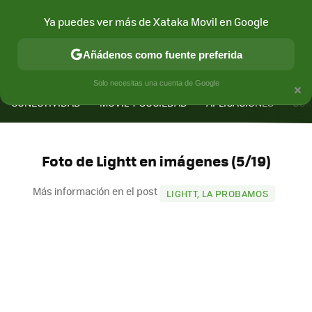
Ya puedes ver más de Xataka Movil en Google
Añádenos como fuente preferida
MENÚ
NUEVO
×
Solo necesitas una cuenta de Google
CONECTIVIDAD
MÓVIL Y SOCIEDAD
APLICACIONES
COM
Foto de Lightt en imágenes (5/19)
Más información en el post
LIGHTT, LA PROBAMOS