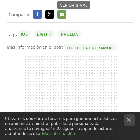
VER ORIGINAL
Compartir
FACEBOOK
X
E-
MAIL
IOS
LIGHTT
PRUEBA
Tags
Más información en el post
LIGHTT, LA PROBAMOS
Utilizamos cookies de terceros para generar estadísticas
de audiencia y mostrar publicidad personalizada
analizando tu navegación. Si sigues navegando estarás
aceptando su uso.
Más información