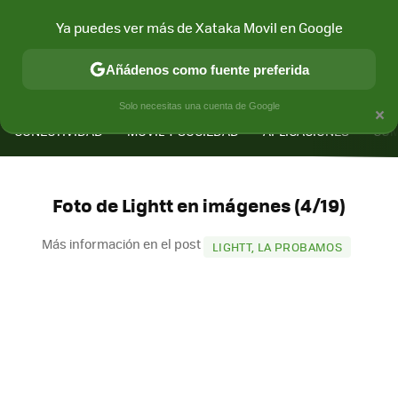
Ya puedes ver más de Xataka Movil en Google
Añádenos como fuente preferida
MENÚ
NUEVO
×
Solo necesitas una cuenta de Google
CONECTIVIDAD
MÓVIL Y SOCIEDAD
APLICACIONES
COM
Foto de Lightt en imágenes (4/19)
Más información en el post
LIGHTT, LA PROBAMOS