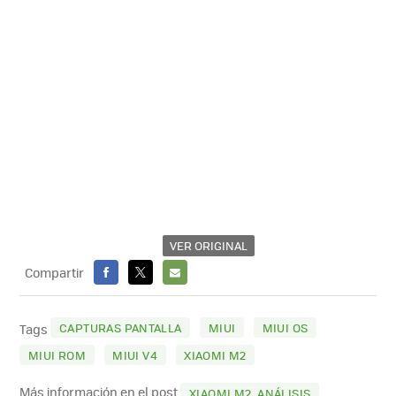
VER ORIGINAL
Compartir
FACEBOOK
X
E-
MAIL
CAPTURAS PANTALLA
MIUI
MIUI OS
Tags
MIUI ROM
MIUI V4
XIAOMI M2
Más información en el post
XIAOMI M2, ANÁLISIS