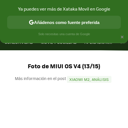
Ya puedes ver más de Xataka Movil en Google
Añádenos como fuente preferida
MENÚ
NUEVO
×
Solo necesitas una cuenta de Google
CONECTIVIDAD
MÓVIL Y SOCIEDAD
APLICACIONES
COM
Foto de MIUI OS V4 (13/15)
Más información en el post
XIAOMI M2, ANÁLISIS