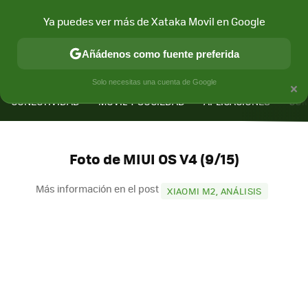
Ya puedes ver más de Xataka Movil en Google
Añádenos como fuente preferida
MENÚ
NUEVO
×
Solo necesitas una cuenta de Google
CONECTIVIDAD
MÓVIL Y SOCIEDAD
APLICACIONES
COM
Foto de MIUI OS V4 (9/15)
Más información en el post
XIAOMI M2, ANÁLISIS