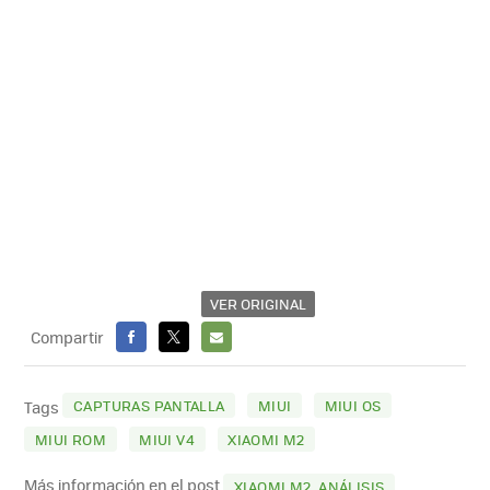
VER ORIGINAL
Compartir
FACEBOOK
X
E-
MAIL
CAPTURAS PANTALLA
MIUI
MIUI OS
Tags
MIUI ROM
MIUI V4
XIAOMI M2
Más información en el post
XIAOMI M2, ANÁLISIS