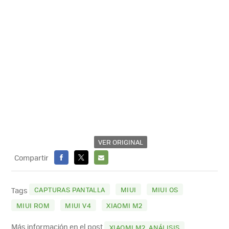
VER ORIGINAL
Compartir
FACEBOOK
X
E-
MAIL
CAPTURAS PANTALLA
MIUI
MIUI OS
Tags
MIUI ROM
MIUI V4
XIAOMI M2
Más información en el post
XIAOMI M2, ANÁLISIS