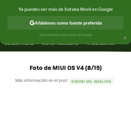
Ya puedes ver más de Xataka Movil en Google
Añádenos como fuente preferida
MENÚ
NUEVO
×
Solo necesitas una cuenta de Google
CONECTIVIDAD
MÓVIL Y SOCIEDAD
APLICACIONES
COM
Foto de MIUI OS V4 (8/15)
Más información en el post
XIAOMI M2, ANÁLISIS