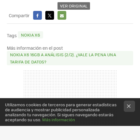
VER ORIGINAL
Compartir
FACEBOOK
X
E-
MAIL
NOKIA X6
Tags
Más información en el post
NOKIA X6 16GB A ANÁLISIS (2/2). ¿VALE LA PENA UNA
TARIFA DE DATOS?
Utilizamos cookies de terceros para generar estadísticas
de audiencia y mostrar publicidad personalizada
analizando tu navegación. Si sigues navegando estarás
aceptando su uso.
Más información