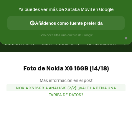
Ya puedes ver más de Xataka Movil en Google
Añádenos como fuente preferida
MENÚ
NUEVO
×
Solo necesitas una cuenta de Google
CONECTIVIDAD
MÓVIL Y SOCIEDAD
APLICACIONES
COM
Foto de Nokia X6 16GB (14/18)
Más información en el post
NOKIA X6 16GB A ANÁLISIS (2/2). ¿VALE LA PENA UNA
TARIFA DE DATOS?