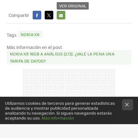
VER ORIGINAL
Compartir
FACEBOOK
X
E-
MAIL
NOKIA X6
Tags
Más información en el post
NOKIA X6 16GB A ANÁLISIS (2/2). ¿VALE LA PENA UNA
TARIFA DE DATOS?
Utilizamos cookies de terceros para generar estadísticas
de audiencia y mostrar publicidad personalizada
analizando tu navegación. Si sigues navegando estarás
aceptando su uso.
Más información