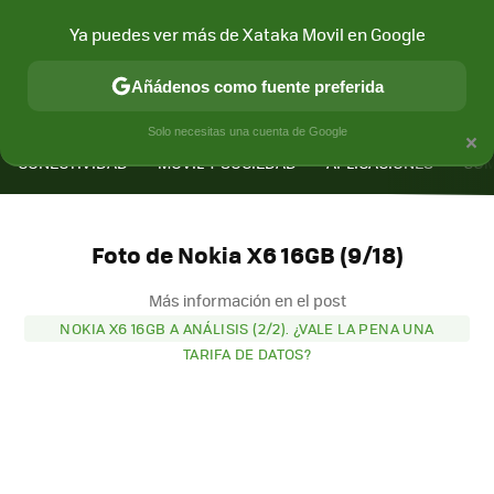
Ya puedes ver más de Xataka Movil en Google
Añádenos como fuente preferida
MENÚ
NUEVO
×
Solo necesitas una cuenta de Google
CONECTIVIDAD
MÓVIL Y SOCIEDAD
APLICACIONES
COM
Foto de Nokia X6 16GB (9/18)
Más información en el post
NOKIA X6 16GB A ANÁLISIS (2/2). ¿VALE LA PENA UNA
TARIFA DE DATOS?