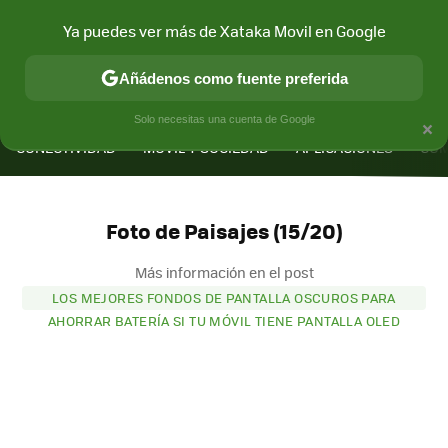
Ya puedes ver más de Xataka Movil en Google
Añádenos como fuente preferida
MENÚ
NUEVO
×
Solo necesitas una cuenta de Google
CONECTIVIDAD
MÓVIL Y SOCIEDAD
APLICACIONES
COM
Foto de Paisajes (15/20)
Más información en el post
LOS MEJORES FONDOS DE PANTALLA OSCUROS PARA
AHORRAR BATERÍA SI TU MÓVIL TIENE PANTALLA OLED