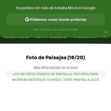
Ya puedes ver más de Xataka Movil en Google
Añádenos como fuente preferida
MENÚ
NUEVO
×
Solo necesitas una cuenta de Google
CONECTIVIDAD
MÓVIL Y SOCIEDAD
APLICACIONES
COM
Foto de Paisajes (16/20)
Más información en el post
LOS MEJORES FONDOS DE PANTALLA OSCUROS PARA
AHORRAR BATERÍA SI TU MÓVIL TIENE PANTALLA OLED