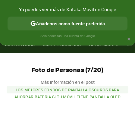
Ya puedes ver más de Xataka Movil en Google
Añádenos como fuente preferida
MENÚ
NUEVO
×
Solo necesitas una cuenta de Google
CONECTIVIDAD
MÓVIL Y SOCIEDAD
APLICACIONES
COM
Foto de Personas (7/20)
Más información en el post
LOS MEJORES FONDOS DE PANTALLA OSCUROS PARA
AHORRAR BATERÍA SI TU MÓVIL TIENE PANTALLA OLED