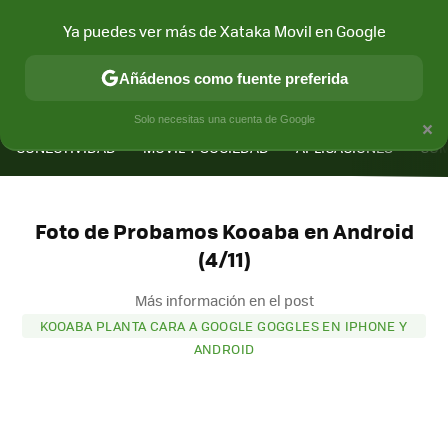
Ya puedes ver más de Xataka Movil en Google
Añádenos como fuente preferida
MENÚ
NUEVO
×
Solo necesitas una cuenta de Google
CONECTIVIDAD
MÓVIL Y SOCIEDAD
APLICACIONES
COM
Foto de Probamos Kooaba en Android
(4/11)
Más información en el post
KOOABA PLANTA CARA A GOOGLE GOGGLES EN IPHONE Y
ANDROID