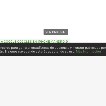
VER ORIGINAL
 A GOOGLE GOGGLES EN IPHONE Y ANDROID
erceros para generar estadísticas de audiencia y mostrar publicidad pe
ón. Si sigues navegando estarás aceptando su uso.
Más información