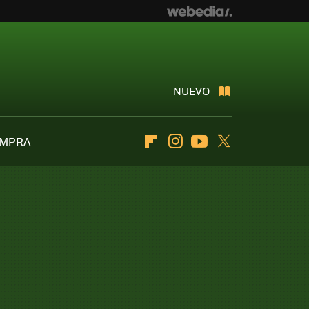
NUEVO
OMPRA
Flipboard
Instagram
Youtube
Twitter