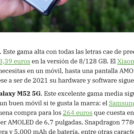
. Este gama alta con todas las letras cae de p
3,39 euros
en la versión de 8/128 GB. El
Xiao
 necesitas en un móvil, hasta una pantalla AM
se a ser de 2021 su hardware y software siguen
alaxy M52 5G
. Este excelente gama media sig
n buen móvil si te gusta la marca: el
Samsung
uena compra para los
264 euros
que cuesta e
per AMOLED de 6,7 pulgadas, Snapdragon 778
ra y 5.000 mAh de batería, entre otras caracte