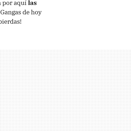
n por aquí
las
 Gangas de hoy
pierdas!