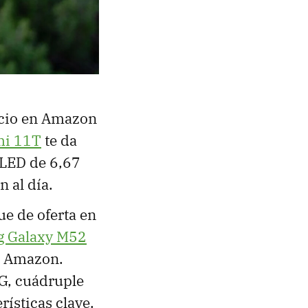
recio en Amazon
mi 11T
te da
OLED de 6,67
 al día.
ue de oferta en
 Galaxy M52
n Amazon.
G, cuádruple
rísticas clave.