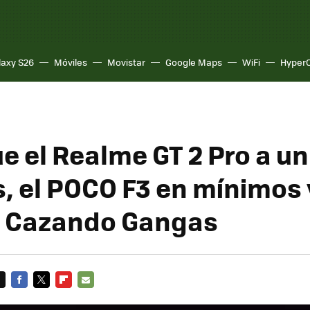
laxy S26
Móviles
Movistar
Google Maps
WiFi
Hyper
e el Realme GT 2 Pro a un
s, el POCO F3 en mínimos
, Cazando Gangas
FACEBOOK
TWITTER
FLIPBOARD
E-