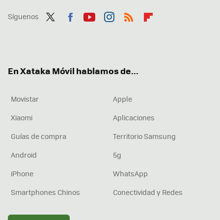
Síguenos
Twit
Fac
You
Inst
RSS
Flip
ter
ebo
tub
agr
boa
ok
e
am
rd
En Xataka Móvil hablamos de...
Movistar
Apple
Xiaomi
Aplicaciones
Guías de compra
Territorio Samsung
Android
5g
iPhone
WhatsApp
Smartphones Chinos
Conectividad y Redes