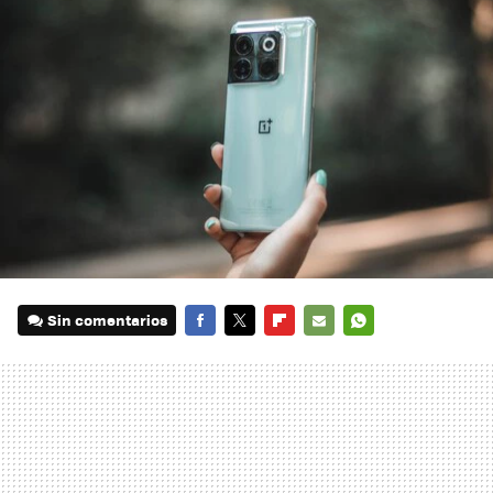
Sin comentarios
FACEBOOK
TWITTER
FLIPBOARD
E-
WHATSAPP
MAIL