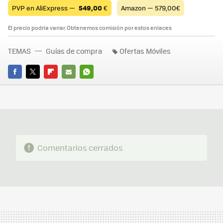
PVP en AliExpress —
549,00
€
Amazon — 579,00€
El precio podría variar. Obtenemos comisión por estos enlaces
TEMAS
Guías de compra
Ofertas Móviles
FACEBOOK
TWITTER
FLIPBOARD
E-
WHATSAPP
MAIL
Comentarios cerrados