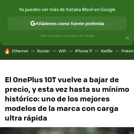
Ya puedes ver más de Xataka Movil en Google
MENÚ
NUEVO
Añádenos como fuente preferida
CONECTIVIDAD
MÓVIL Y SOCIEDAD
APLICACIONES
COM
Solo necesitas una cuenta de Google
×
HOY SE HABLA DE
Ethernet
Router
WiFi
iPhone 17
Netflix
Pokém
El OnePlus 10T vuelve a bajar de
precio, y esta vez hasta su mínimo
histórico: uno de los mejores
modelos de la marca con carga
ultra rápida